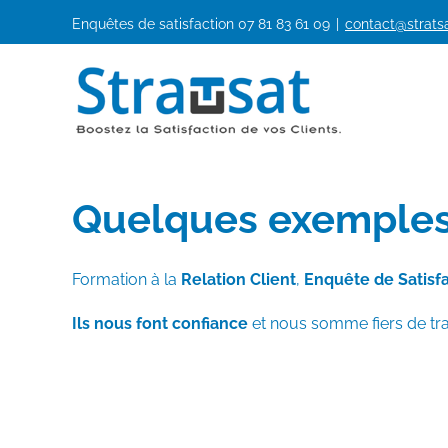
Passer
Enquêtes de satisfaction
07 81 83 61 09
|
contact@stratsa
au
contenu
Quelques exemples 
Formation à la
Relation Client
,
Enquête de Satisfa
Ils nous font confiance
et nous somme fiers de tra