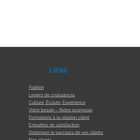
LIENS
Fidélité
Leviers de croissances
Culture, Écoute, Expérience
Votre besoin – Notre promesse
Formations à la relation client
Enquêtes de satisfaction
Optimisez le parcours de vos clients