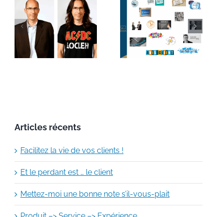
Formation à
Vous avez dit
la Relation
Client ?
Client
?
Articles récents
Facilitez la vie de vos clients !
Et le perdant est … le client
Mettez-moi une bonne note s’il-vous-plait
Produit –> Service –> Expérience