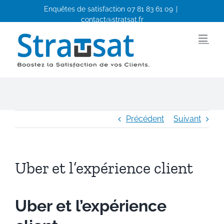
Passer
Enquêtes de satisfaction
07 81 83 61 09
|
au
contact@stratsat.fr
contenu
Facebook
LinkedIn
Précédent
Suivant
Uber et l’expérience client
Uber et l’expérience