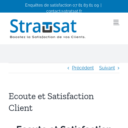
Passer
Enquêtes de satisfaction
07 81 83 61 09
|
au
contact@stratsat.fr
contenu
Facebook
LinkedIn
Précédent
Suivant
Ecoute et Satisfaction
Client