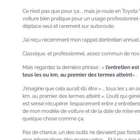
Ce n’est pas que pour ça … mais je roule en Toyota Y
voiture bien pratique pour un usage professionnel
déplace seul et rarement sur autoroute.
J’ai reçu récemment mon rappel d’entretien annuel, l
Classique, et professionnel, assez commun de nos 
Mais regardez la dernière phrase : «
l’entretien est
tous les ou km, au premier des termes atteint
« .
J’imagine que cela aurait dû être « … tous les 1 an 
km, au premier des termes atteint ». L’outil qui gén
est sensé récupérer l’espacement entre 2 entretiens
de mon modèle de voiture et de la date de mise en 
quelque chose comme ça.
Pas de chance, un des outils ne devaient pas fonct
mes informations être manquantes … Et il n’y a pas 