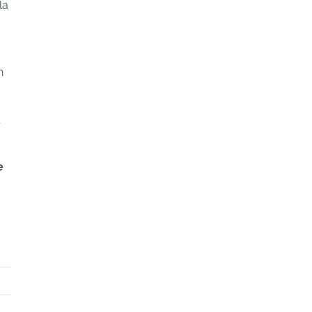
la
n
e