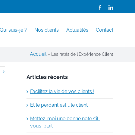
Facebook
LinkedIn
Qui suis-je ?
Nos clients
Actualités
Contact
Accueil
»
Les ratés de l’Expérience Client
Articles récents
Facilitez la vie de vos clients !
Et le perdant est … le client
Mettez-moi une bonne note s’il-
vous-plait