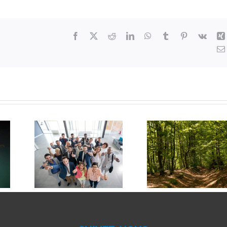
Facebook
X
Reddit
LinkedIn
WhatsApp
Tumblr
Pinterest
Vk
Formation à la
t –>
Facilitez 
Relation
e –>
de vos cl
Client dans
ence
!
l’immobilier