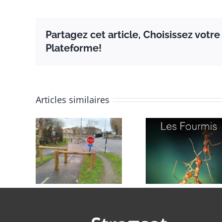
Partagez cet article, Choisissez votre
Plateforme!
Articles similaires
 la vie
Produi
Et le perdant
lients
Servic
est … le client
Expéri