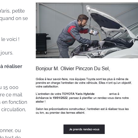
aris, petite
 quand on se
e voici !
jours.
 à réaliser
ou 15 000
ère ce mail
 en fonction
circulation,
ionner, ou
de test de