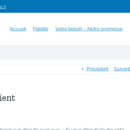
t.fr
Accueil
Fidélité
Votre besoin – Notre promesse
Précédent
Suivant
ient
 lorsque je discute avec eux : « Si vous étiez de l’autre coté …