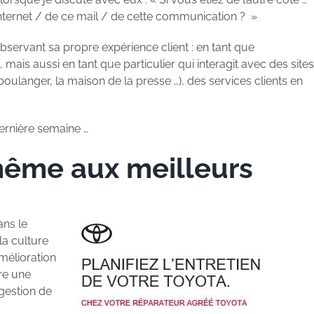
 internet / de ce mail / de cette communication ? »
 observant sa propre expérience client : en tant que
 mais aussi en tant que particulier qui interagit avec des sites
langer, la maison de la presse …), des services clients en
ernière semaine …
 même aux meilleurs
ns le
la culture
amélioration
re une
 gestion de