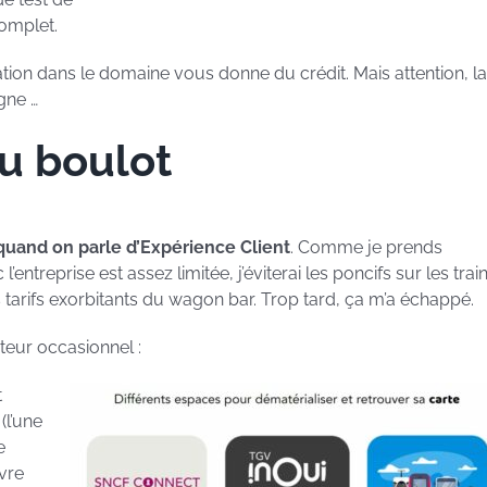
complet.
ation dans le domaine vous donne du crédit. Mais attention, la
gne …
du boulot
quand on parle d’Expérience Client
. Comme je prends
ntreprise est assez limitée, j’éviterai les poncifs sur les trai
 tarifs exorbitants du wagon bar. Trop tard, ça m’a échappé.
ateur occasionnel :
t
(l’une
e
uvre