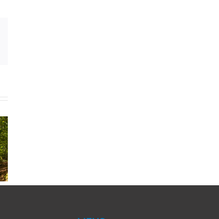
Xing
Email
la vie
Produit
Et le perdant
ients
Service
est … le client
Expérie