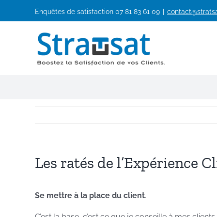
Passer
Enquêtes de satisfaction
07 81 83 61 09
|
contact@stratsa
au
contenu
Les ratés de l’Expérience Cl
Se mettre à la place du client
.
C’est la base, c’est ce que je conseille à mes clients