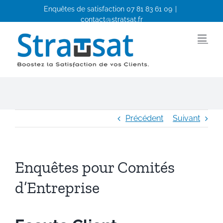
Passer
Enquêtes de satisfaction
07 81 83 61 09
|
au
contact@stratsat.fr
contenu
Facebook
LinkedIn
Précédent
Suivant
Enquêtes pour Comités
d’Entreprise