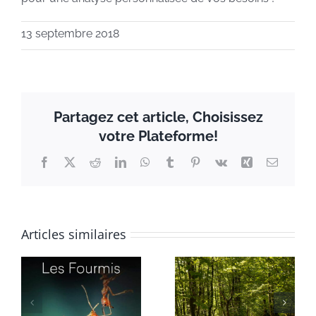
13 septembre 2018
Partagez cet article, Choisissez
votre Plateforme!
Facebook
X
Reddit
LinkedIn
WhatsApp
Tumblr
Pinterest
Vk
Xing
Email
Articles similaires
Formation à
A qui
t
la Relation
s’adressent