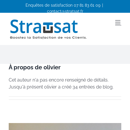
Passer
Enquêtes de satisfaction
07 81 83 61 09
|
au
contact@stratsat.fr
contenu
Facebook
LinkedIn
À propos de
olivier
Cet auteur n'a pas encore renseigné de détails.
Jusqu'à présent olivier a créé 34 entrées de blog.